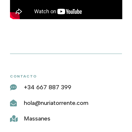
CONTACTO
+34 667 887 399

hola@nuriatorrente.com

Massanes
