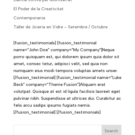
El Poder de la Creativitat
Contemporania
Taller de Joieria en Vidre – Setembre / Octubre
[fusion_testimonials] [fusion_testimonial
name="John Doe" company="My Company"]Neque
porro quisquam est, qui dolorem ipsum quia dolor sit
amet, consec tetur, adipisci velit, sed quia non
numquam eius modi tempora voluptas amets unser.
[/fusion_testimonial] [fusion_testimonial name="Luke
Beck" company="Theme Fusion"]Aliquam erat
volutpat. Quisque at est id ligula facilisis laoreet eget
pulvinar nibh. Suspendisse at ultrices dui. Curabitur ac
felis arcu sadips ipsums fugiats nemis.
[/fusion_testimonial] [/fusion_testimonials]