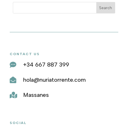
año
CONTACT US
+34 667 887 399

hola@nuriatorrente.com

Massanes

SOCIAL