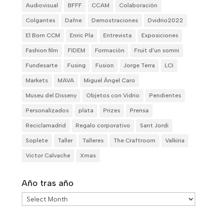
Audiovisual
BFFF
CCAM
Colaboración
Colgantes
Dafne
Demostraciones
Dvidrio2022
El Born CCM
Enric Pla
Entrevista
Exposiciones
Fashion film
FIDEM
Formación
Fruit d'un somni
Fundesarte
Fusing
Fusion
Jorge Terra
LCI
Markets
MAVA
Miguel Ángel Caro
Museu del Disseny
Objetos con Vidrio
Pendientes
Personalizados
plata
Prizes
Prensa
Reciclamadrid
Regalo corporativo
Sant Jordi
Soplete
Taller
Talleres
The Craftroom
Valkiria
Victor Calvache
Xmas
Año tras año
Año
tras