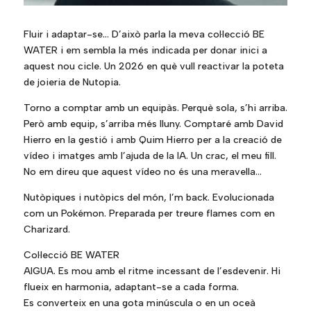
Fluir i adaptar-se… D’això parla la meva col·lecció BE
WATER i em sembla la més indicada per donar inici a
aquest nou cicle. Un 2026 en què vull reactivar la poteta
de joieria de Nutopia.
Torno a comptar amb un equipàs. Perquè sola, s’hi arriba.
Però amb equip, s’arriba més lluny. Comptaré amb David
Hierro en la gestió i amb Quim Hierro per a la creació de
vídeo i imatges amb l’ajuda de la IA. Un crac, el meu fill.
No em direu que aquest vídeo no és una meravella…
Nutòpiques i nutòpics del món, I’m back. Evolucionada
com un Pokémon. Preparada per treure flames com en
Charizard.
Col·lecció BE WATER
AIGUA. Es mou amb el ritme incessant de l’esdevenir. Hi
flueix en harmonia, adaptant-se a cada forma.
Es converteix en una gota minúscula o en un oceà