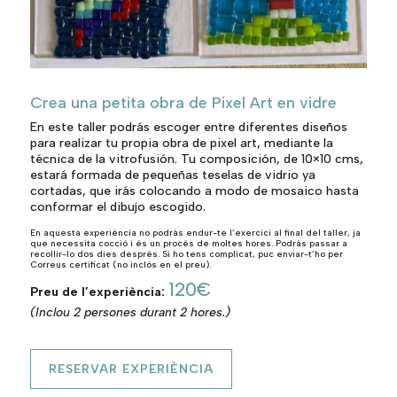
Crea una petita obra de Pixel Art en vidre
En este taller podrás escoger entre diferentes diseños
para realizar tu propia obra de pixel art, mediante la
técnica de la vitrofusión. Tu composición, de 10×10 cms,
estará formada de pequeñas teselas de vidrio ya
cortadas, que irás colocando a modo de mosaico hasta
conformar el dibujo escogido.
En aquesta experiència no podràs endur-te l’exercici al final del taller, ja
que necessita cocció i és un procés de moltes hores. Podràs passar a
recollir-lo dos dies després. Si ho tens complicat, puc enviar-t’ho per
Correus certificat (no inclòs en el preu).
120€
Preu de l’experiència:
(Inclou 2 persones durant 2 hores.)
RESERVAR EXPERIÈNCIA