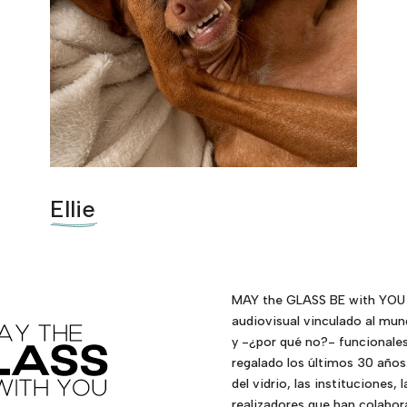
Ellie
MAY the GLASS BE with YOU n
audiovisual vinculado al mund
y -¿por qué no?- funcionale
regalado los últimos 30 años
del vidrio, las instituciones,
realizadores que han colabo