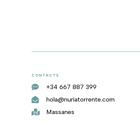
CONTACTE
+34 667 887 399

hola@nuriatorrente.com

Massanes
