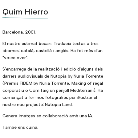
Quim Hierro
Barcelona, 2001.
El nostre estimat becari. Tradueix textos a tres
idiomes: català, castellà i anglès. Ha fet més d'un
"voice over".
S'encarrega de la realització i edició d'alguns dels
darrers audiovisuals de Nutopia by Nuria Torrente
(Premis FIDEM by Nuria Torrente, Making of regal
corporatiu o Com faig un penjoll Mediterrani). Ha
començat a fer-nos fotografies per il·lustrar el
nostre nou projecte: Nutopia Land.
Genera imatges en col·laboració amb una IA.
També ens cuina.