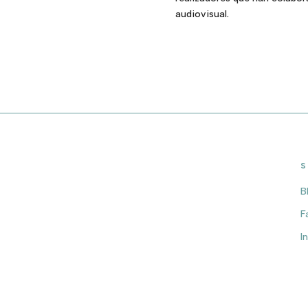
audiovisual.
S
B
F
I