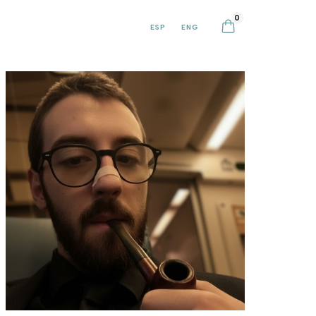
0
ESP
ENG