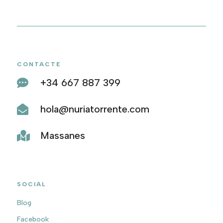
CONTACTE
+34 667 887 399

hola@nuriatorrente.com

Massanes

SOCIAL
Blog
Facebook