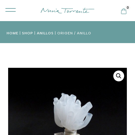
0
HOME
|
SHOP
|
ANILLOS
| ORIGEN / ANILLO