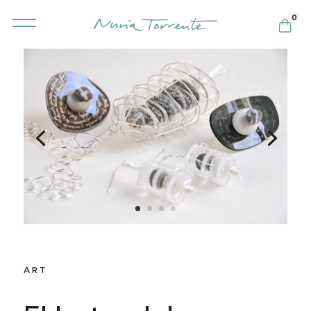
0
ART