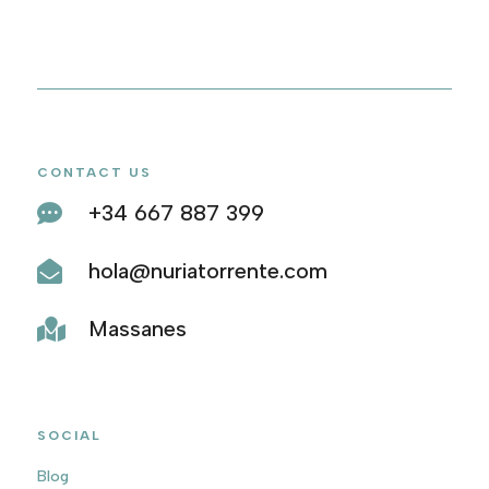
CONTACT US
+34 667 887 399

hola@nuriatorrente.com

Massanes

SOCIAL
Blog