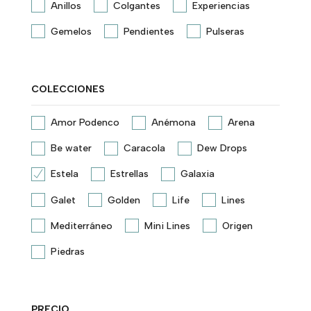
Anillos
Colgantes
Experiencias
Gemelos
Pendientes
Pulseras
COLECCIONES
Amor Podenco
Anémona
Arena
Be water
Caracola
Dew Drops
Estela
Estrellas
Galaxia
Galet
Golden
Life
Lines
Mediterráneo
Mini Lines
Origen
Piedras
PRECIO