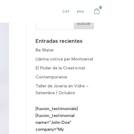
0
CAT
ENG
Entradas recientes
Be Water
Llàntia votiva per Montserrat
El Poder de la Creativitat
Contemporania
Taller de Joieria en Vidre –
Setembre / Octubre
[fusion_testimonials]
[fusion_testimonial
name="John Doe"
company="My