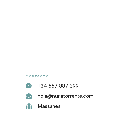
CONTACTO
+34 667 887 399

hola@nuriatorrente.com

Massanes
