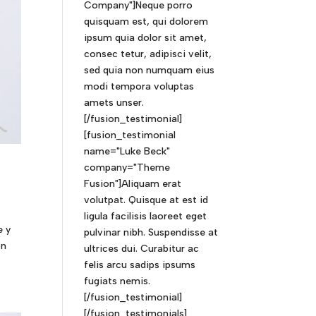
Company"]Neque porro
quisquam est, qui dolorem
ipsum quia dolor sit amet,
consec tetur, adipisci velit,
sed quia non numquam eius
modi tempora voluptas
amets unser.
[/fusion_testimonial]
[fusion_testimonial
name="Luke Beck"
company="Theme
Fusion"]Aliquam erat
volutpat. Quisque at est id
ligula facilisis laoreet eget
e y
pulvinar nibh. Suspendisse at
on
ultrices dui. Curabitur ac
felis arcu sadips ipsums
fugiats nemis.
[/fusion_testimonial]
[/fusion_testimonials]