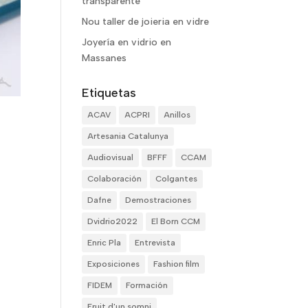
transparente
Nou taller de joieria en vidre
Joyería en vidrio en
Massanes
Etiquetas
ACAV
ACPRI
Anillos
Artesania Catalunya
Audiovisual
BFFF
CCAM
Colaboración
Colgantes
Dafne
Demostraciones
Dvidrio2022
El Born CCM
Enric Pla
Entrevista
Exposiciones
Fashion film
FIDEM
Formación
Fruit d'un somni