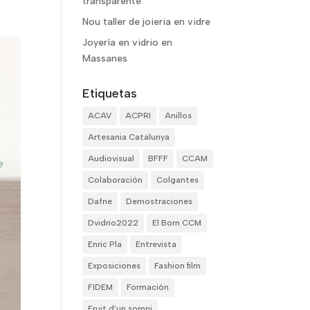
transparente
Nou taller de joieria en vidre
Joyería en vidrio en
Massanes
Etiquetas
ACAV
ACPRI
Anillos
Artesania Catalunya
Audiovisual
BFFF
CCAM
Colaboración
Colgantes
Dafne
Demostraciones
Dvidrio2022
El Born CCM
Enric Pla
Entrevista
Exposiciones
Fashion film
FIDEM
Formación
Fruit d'un somni