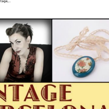
age,...