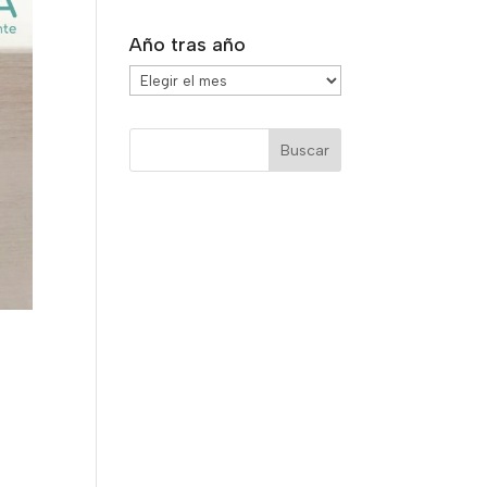
Año tras año
Año
tras
año