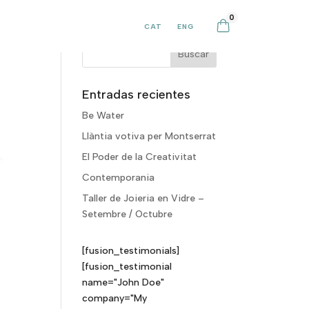
0
CAT
ENG
Entradas recientes
Be Water
Llàntia votiva per Montserrat
El Poder de la Creativitat
Contemporania
Taller de Joieria en Vidre –
Setembre / Octubre
[fusion_testimonials]
[fusion_testimonial
name="John Doe"
company="My