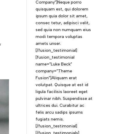
Company"]Neque porro
quisquam est, qui dolorem
ipsum quia dolor sit amet,
consec tetur, adipisci velit,
sed quia non numquam eius
modi tempora voluptas
amets unser.
s
[/fusion_testimonial]
[fusion_testimonial
name="Luke Beck"
company="Theme
Fusion"]Aliquam erat
volutpat. Quisque at est id
ligula facilisis laoreet eget
pulvinar nibh. Suspendisse at
ultrices dui. Curabitur ac
felis arcu sadips ipsums
fugiats nemis.
[/fusion_testimonial]
[/fusion_testimonials]