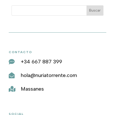
año
CONTACTO
+34 667 887 399

hola@nuriatorrente.com

Massanes

SOCIAL