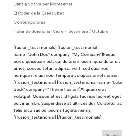
Llàntia votiva per Montserrat
El Poder de la Creativitat
Contemporania
Taller de Joieria en Vidre – Setembre / Octubre
[fusion_testimonials] [fusion_testimonial
name="John Doe" company="My Company"]Neque
porro quisquam est, qui dolorem ipsum quia dolor sit
amet, consec tetur, adipisci velit, sed quia non
numquam eius modi tempora voluptas amets unser.
[/fusion_testimonial] [fusion_testimonial name="Luke
Beck" company="Theme Fusion"]Aliquam erat
volutpat. Quisque at est id ligula facilisis laoreet eget
pulvinar nibh. Suspendisse at ultrices dui. Curabitur ac
felis arcu sadips ipsums fugiats nemis.
[/fusion_testimonial] [/fusion_testimonials]