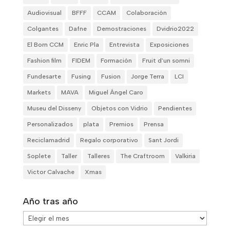
Audiovisual
BFFF
CCAM
Colaboración
Colgantes
Dafne
Demostraciones
Dvidrio2022
El Born CCM
Enric Pla
Entrevista
Exposiciones
Fashion film
FIDEM
Formación
Fruit d'un somni
Fundesarte
Fusing
Fusion
Jorge Terra
LCI
Markets
MAVA
Miguel Ángel Caro
Museu del Disseny
Objetos con Vidrio
Pendientes
Personalizados
plata
Premios
Prensa
Reciclamadrid
Regalo corporativo
Sant Jordi
Soplete
Taller
Talleres
The Craftroom
Valkiria
Victor Calvache
Xmas
Año tras año
Año
tras