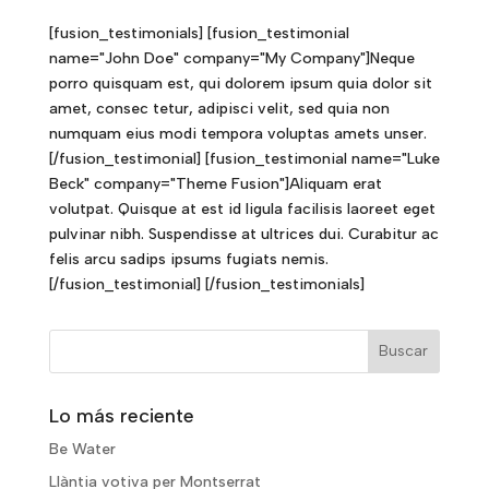
[fusion_testimonials] [fusion_testimonial
name="John Doe" company="My Company"]Neque
porro quisquam est, qui dolorem ipsum quia dolor sit
amet, consec tetur, adipisci velit, sed quia non
numquam eius modi tempora voluptas amets unser.
[/fusion_testimonial] [fusion_testimonial name="Luke
Beck" company="Theme Fusion"]Aliquam erat
volutpat. Quisque at est id ligula facilisis laoreet eget
pulvinar nibh. Suspendisse at ultrices dui. Curabitur ac
felis arcu sadips ipsums fugiats nemis.
[/fusion_testimonial] [/fusion_testimonials]
Lo más reciente
Be Water
Llàntia votiva per Montserrat