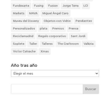
Fundesarte
Fusing
Fusion
Jorge Terra
LCI
Markets
MAVA
Miguel Ángel Caro
Museu del Disseny
Objetos con Vidrio
Pendientes
Personalizados
plata
Premios
Prensa
Reciclamadrid
Regalo corporativo
Sant Jordi
Soplete
Taller
Talleres
The Craftroom
Valkiria
Victor Calvache
Xmas
Año tras año
Año
tras
año