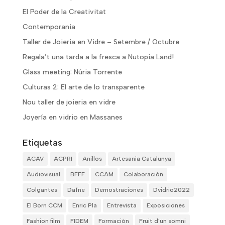
El Poder de la Creativitat
Contemporania
Taller de Joieria en Vidre – Setembre / Octubre
Regala’t una tarda a la fresca a Nutopia Land!
Glass meeting: Núria Torrente
Culturas 2: El arte de lo transparente
Nou taller de joieria en vidre
Joyería en vidrio en Massanes
Etiquetas
ACAV
ACPRI
Anillos
Artesania Catalunya
Audiovisual
BFFF
CCAM
Colaboración
Colgantes
Dafne
Demostraciones
Dvidrio2022
El Born CCM
Enric Pla
Entrevista
Exposiciones
Fashion film
FIDEM
Formación
Fruit d'un somni