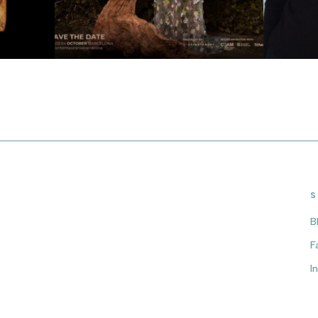
S
B
F
I