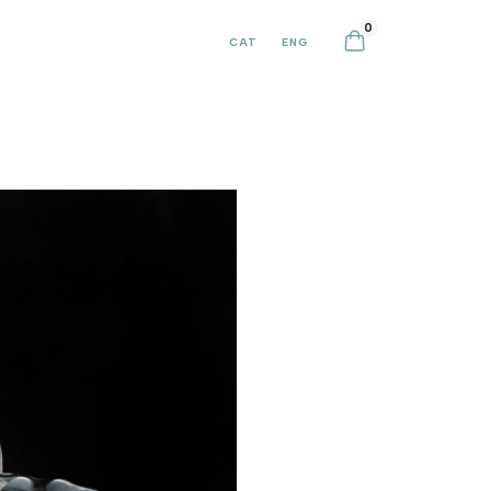
0
CAT
ENG