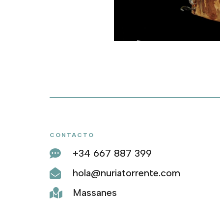
CONTACTO
+34 667 887 399

hola@nuriatorrente.com

Massanes
