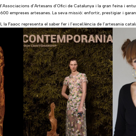
d’Associacions d’Artesans d’Ofici de Catalunya
i la gran feina i ent
0 empreses artesanes. La seva missió: enfortir, prestigiar i garantir
 la Faaoc representa el saber fer i l’excel.lència de l’artesania catal