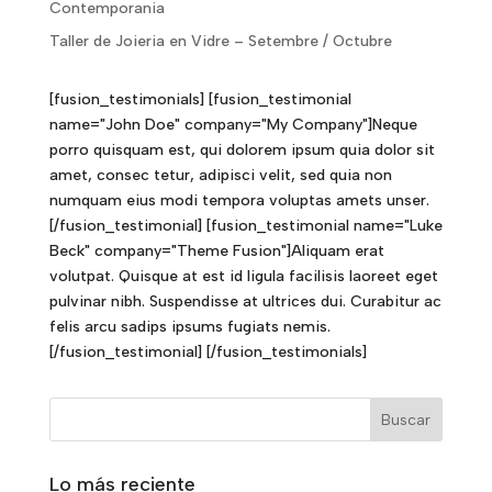
Contemporania
Taller de Joieria en Vidre – Setembre / Octubre
[fusion_testimonials] [fusion_testimonial
name="John Doe" company="My Company"]Neque
porro quisquam est, qui dolorem ipsum quia dolor sit
amet, consec tetur, adipisci velit, sed quia non
numquam eius modi tempora voluptas amets unser.
[/fusion_testimonial] [fusion_testimonial name="Luke
Beck" company="Theme Fusion"]Aliquam erat
volutpat. Quisque at est id ligula facilisis laoreet eget
pulvinar nibh. Suspendisse at ultrices dui. Curabitur ac
felis arcu sadips ipsums fugiats nemis.
[/fusion_testimonial] [/fusion_testimonials]
Lo más reciente