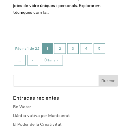
joies de vidre úniques i personals. Explorarem
tècniques com la...
Página 1 de 22
1
2
3
4
5
...
»
Última »
Entradas recientes
Be Water
Llàntia votiva per Montserrat
El Poder de la Creativitat