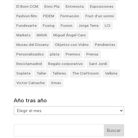
El Born CCM
Enric Pla
Entrevista
Exposiciones
Fashion film
FIDEM
Formación
Fruit d'un somni
Fundesarte
Fusing
Fusion
Jorge Terra
LCI
Markets
MAVA
Miguel Ángel Caro
Museu del Disseny
Objetos con Vidrio
Pendientes
Personalizados
plata
Premios
Prensa
Reciclamadrid
Regalo corporativo
Sant Jordi
Soplete
Taller
Talleres
The Craftroom
Valkiria
Victor Calvache
Xmas
Año tras año
Año
tras
año