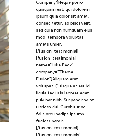
Company"]Neque porro
quisquam est, qui dolorem
ipsum quia dolor sit amet,
consec tetur, adipisci velit,
sed quia non numquam eius
modi tempora voluptas
amets unser.
[/fusion_testimonial]
[fusion_testimonial
name="Luke Beck"
company="Theme
Fusion"]Aliquam erat
volutpat. Quisque at est id
ligula facilisis laoreet eget
pulvinar nibh. Suspendisse at
ultrices dui. Curabitur ac
felis arcu sadips ipsums
fugiats nemis.
[/fusion_testimonial]
[/fusion_testimonials]