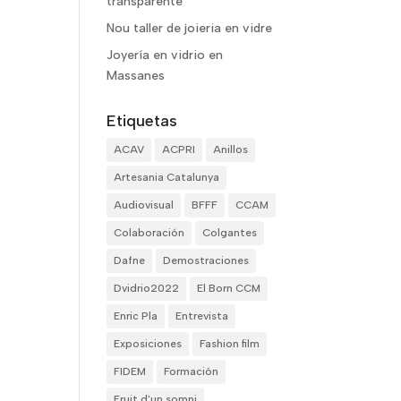
transparente
Nou taller de joieria en vidre
Joyería en vidrio en
Massanes
Etiquetas
ACAV
ACPRI
Anillos
Artesania Catalunya
Audiovisual
BFFF
CCAM
Colaboración
Colgantes
Dafne
Demostraciones
Dvidrio2022
El Born CCM
Enric Pla
Entrevista
Exposiciones
Fashion film
FIDEM
Formación
Fruit d'un somni