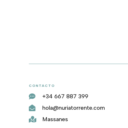
CONTACTO
+34 667 887 399

hola@nuriatorrente.com

Massanes
