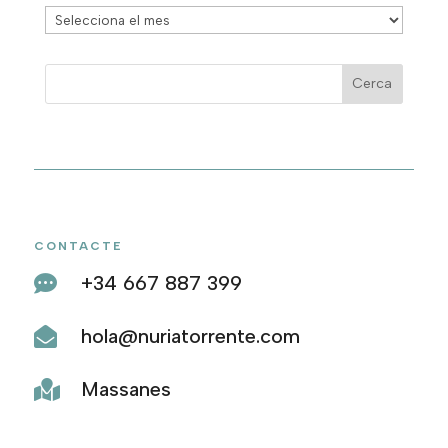
Año
tras
año
CONTACTE
+34 667 887 399

hola@nuriatorrente.com

Massanes
