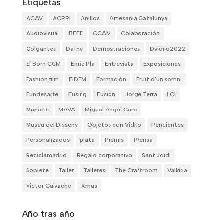
Etiquetas
ACAV
ACPRI
Anillos
Artesania Catalunya
Audiovisual
BFFF
CCAM
Colaboración
Colgantes
Dafne
Demostraciones
Dvidrio2022
El Born CCM
Enric Pla
Entrevista
Exposiciones
Fashion film
FIDEM
Formación
Fruit d'un somni
Fundesarte
Fusing
Fusion
Jorge Terra
LCI
Markets
MAVA
Miguel Ángel Caro
Museu del Disseny
Objetos con Vidrio
Pendientes
Personalizados
plata
Premis
Prensa
Reciclamadrid
Regalo corporativo
Sant Jordi
Soplete
Taller
Talleres
The Craftroom
Valkiria
Victor Calvache
Xmas
Año tras año