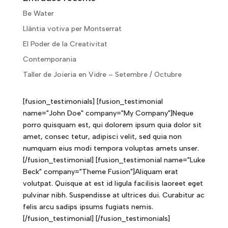
Be Water
Llàntia votiva per Montserrat
El Poder de la Creativitat
Contemporania
Taller de Joieria en Vidre – Setembre / Octubre
[fusion_testimonials] [fusion_testimonial
name="John Doe" company="My Company"]Neque
porro quisquam est, qui dolorem ipsum quia dolor sit
amet, consec tetur, adipisci velit, sed quia non
numquam eius modi tempora voluptas amets unser.
[/fusion_testimonial] [fusion_testimonial name="Luke
Beck" company="Theme Fusion"]Aliquam erat
volutpat. Quisque at est id ligula facilisis laoreet eget
pulvinar nibh. Suspendisse at ultrices dui. Curabitur ac
felis arcu sadips ipsums fugiats nemis.
[/fusion_testimonial] [/fusion_testimonials]