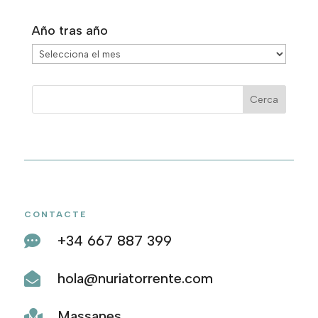
Año tras año
Año
tras
año
CONTACTE
+34 667 887 399

hola@nuriatorrente.com

Massanes
