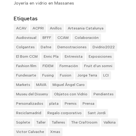
Joyería en vidrio en Massanes
Etiquetas
ACAV
ACPRI
Anillos
Artesania Catalunya
Audiovisual
BFFF
CCAM
Colaboración
Colgantes
Dafne
Demostraciones
Dvidrio2022
El Born CCM
Enric Pla
Entrevista
Exposiciones
Fashion film
FIDEM
Formación
Fruit d'un somni
Fundesarte
Fusing
Fusion
Jorge Terra
LCI
Markets
MAVA
Miguel Ángel Caro
Museu del Disseny
Objetos con Vidrio
Pendientes
Personalizados
plata
Premis
Prensa
Reciclamadrid
Regalo corporativo
Sant Jordi
Soplete
Taller
Talleres
The Craftroom
Valkiria
Victor Calvache
Xmas