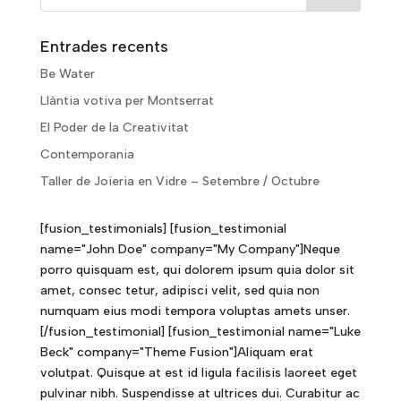
Entrades recents
Be Water
Llàntia votiva per Montserrat
El Poder de la Creativitat
Contemporania
Taller de Joieria en Vidre – Setembre / Octubre
[fusion_testimonials] [fusion_testimonial
name="John Doe" company="My Company"]Neque
porro quisquam est, qui dolorem ipsum quia dolor sit
amet, consec tetur, adipisci velit, sed quia non
numquam eius modi tempora voluptas amets unser.
[/fusion_testimonial] [fusion_testimonial name="Luke
Beck" company="Theme Fusion"]Aliquam erat
volutpat. Quisque at est id ligula facilisis laoreet eget
pulvinar nibh. Suspendisse at ultrices dui. Curabitur ac