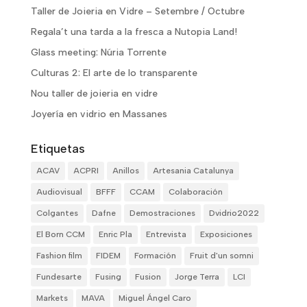
Taller de Joieria en Vidre – Setembre / Octubre
Regala’t una tarda a la fresca a Nutopia Land!
Glass meeting: Núria Torrente
Culturas 2: El arte de lo transparente
Nou taller de joieria en vidre
Joyería en vidrio en Massanes
Etiquetas
ACAV
ACPRI
Anillos
Artesania Catalunya
Audiovisual
BFFF
CCAM
Colaboración
Colgantes
Dafne
Demostraciones
Dvidrio2022
El Born CCM
Enric Pla
Entrevista
Exposiciones
Fashion film
FIDEM
Formación
Fruit d'un somni
Fundesarte
Fusing
Fusion
Jorge Terra
LCI
Markets
MAVA
Miguel Ángel Caro