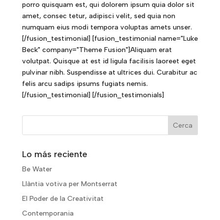
porro quisquam est, qui dolorem ipsum quia dolor sit
amet, consec tetur, adipisci velit, sed quia non
numquam eius modi tempora voluptas amets unser.
[/fusion_testimonial] [fusion_testimonial name="Luke
Beck" company="Theme Fusion"]Aliquam erat
volutpat. Quisque at est id ligula facilisis laoreet eget
pulvinar nibh. Suspendisse at ultrices dui. Curabitur ac
felis arcu sadips ipsums fugiats nemis.
[/fusion_testimonial] [/fusion_testimonials]
Lo más reciente
Be Water
Llàntia votiva per Montserrat
El Poder de la Creativitat
Contemporania