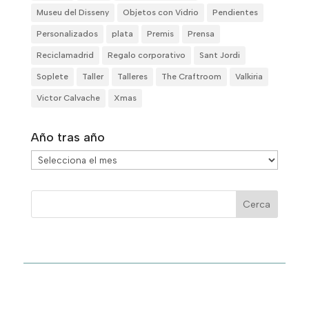
Museu del Disseny
Objetos con Vidrio
Pendientes
Personalizados
plata
Premis
Prensa
Reciclamadrid
Regalo corporativo
Sant Jordi
Soplete
Taller
Talleres
The Craftroom
Valkiria
Victor Calvache
Xmas
Año tras año
Año
tras
año