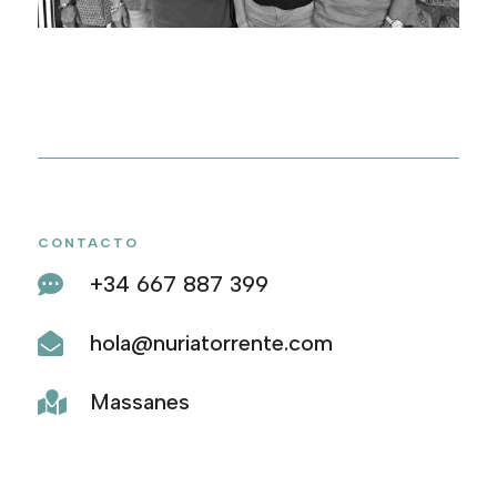
CONTACTO
+34 667 887 399

hola@nuriatorrente.com

Massanes
