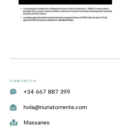
CONTACTO
+34 667 887 399

hola@nuriatorrente.com

Massanes
