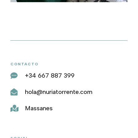
CONTACTO
+34 667 887 399

hola@nuriatorrente.com

Massanes
