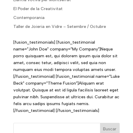
El Poder de la Creativitat
Contemporania
Taller de Joieria en Vidre – Setembre / Octubre
[fusion_testimonials] [fusion_testimonial
name="John Doe" company="My Company"]Neque
porro quisquam est, qui dolorem ipsum quia dolor sit
amet, consec tetur, adipisci velit, sed quia non
numquam eius modi tempora voluptas amets unser.
[/fusion_testimonial] [fusion_testimonial name="Luke
Beck" company="Theme Fusion"]Aliquam erat
volutpat. Quisque at est id ligula facilisis laoreet eget
pulvinar nibh. Suspendisse at ultrices dui. Curabitur ac
felis arcu sadips ipsums fugiats nemis.
[/fusion_testimonial] [/fusion_testimonials]