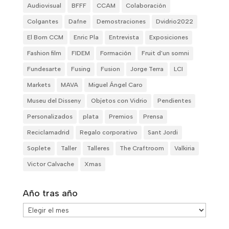
Audiovisual
BFFF
CCAM
Colaboración
Colgantes
Dafne
Demostraciones
Dvidrio2022
El Born CCM
Enric Pla
Entrevista
Exposiciones
Fashion film
FIDEM
Formación
Fruit d'un somni
Fundesarte
Fusing
Fusion
Jorge Terra
LCI
Markets
MAVA
Miguel Ángel Caro
Museu del Disseny
Objetos con Vidrio
Pendientes
Personalizados
plata
Premios
Prensa
Reciclamadrid
Regalo corporativo
Sant Jordi
Soplete
Taller
Talleres
The Craftroom
Valkiria
Victor Calvache
Xmas
Año tras año
Año
tras