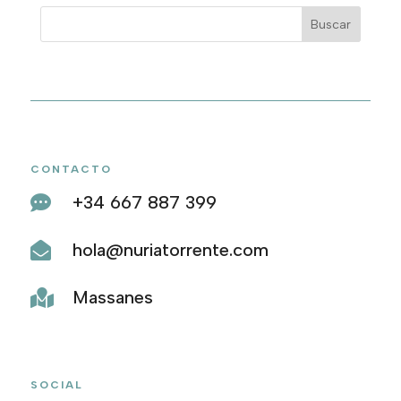
año
CONTACTO
+34 667 887 399

hola@nuriatorrente.com

Massanes

SOCIAL