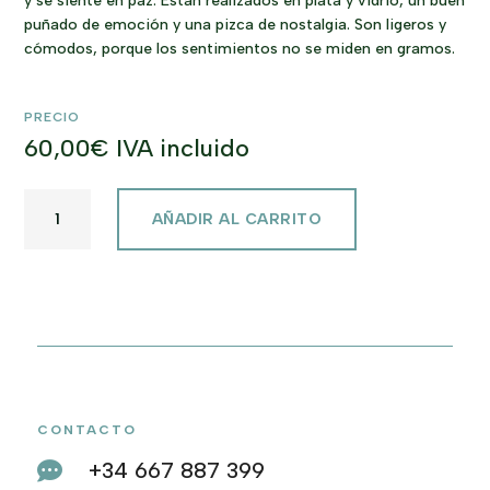
y se siente en paz. Están realizados en plata y vidrio, un buen
puñado de emoción y una pizca de nostalgia. Son ligeros y
cómodos, porque los sentimientos no se miden en gramos.
PRECIO
60,00
€
IVA incluido
CARACOLA
AÑADIR AL CARRITO
CANTIDAD
CONTACTO
+34 667 887 399
