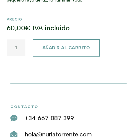
pequeño rayo de luz, lo iluminan todo.
PRECIO
60,00
€
IVA incluido
DEW
AÑADIR AL CARRITO
DROPS
CANTIDAD
CONTACTO
+34 667 887 399

hola@nuriatorrente.com
